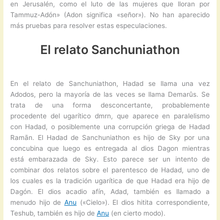
en Jerusalén, como el luto de las mujeres que lloran por
Tammuz-Adón» (Adon significa «señor»). No han aparecido
más pruebas para resolver estas especulaciones.
El relato Sanchuniathon
En el relato de Sanchuniathon, Hadad se llama una vez
Adodos, pero la mayoría de las veces se llama Demarûs. Se
trata de una forma desconcertante, probablemente
procedente del ugarítico dmrn, que aparece en paralelismo
con Hadad, o posiblemente una corrupción griega de Hadad
Ramān. El Hadad de Sanchuniathon es hijo de Sky por una
concubina que luego es entregada al dios Dagon mientras
está embarazada de Sky. Esto parece ser un intento de
combinar dos relatos sobre el parentesco de Hadad, uno de
los cuales es la tradición ugarítica de que Hadad era hijo de
Dagón. El dios acadio afín, Adad, también es llamado a
menudo hijo de
Anu
(«Cielo»). El dios hitita correspondiente,
Teshub, también es hijo de
Anu
(en cierto modo).