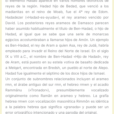
El elemento Hadad aparece en varios nombres teofóricos de
reyes de la región. Hadad hijo de Bedad, que venció a los
madianitas en el reino de Moab, fue el 4º rey de Edom.
Hadadezer («Hadad-es-ayuda»), el rey arameo vencido por
David. Los posteriores reyes arameos de Damasco parecen
haber asumido habitualmente el título de Ben-Hadad, o hijo de
Hadad, al igual que se sabe que una serie de monarcas
egipcios acostumbraban a llamarse hijos de Amón. Un ejemplo
es Ben-Hadad, el rey de Aram a quien Asa, rey de Judá, habría
empleado para invadir el Reino del Norte de Israel. En el siglo
IX u VIII a.C., el nombre de Ben-Hadad «Hijo de Hadad», rey
de Aram, está puesto en su estela votiva de basalto dedicada
a Melqart, encontrada en Bredsh, un pueblo al norte de Alepo.
Hadad fue igualmente el séptimo de los doce hijos de Ismael.
Un conjunto de subnombres relacionados incluyen el arameo
rmn, el árabe antiguo del sur rmn, el hebreo rmwn y el acadio
Rammānu («Tronador»), presumiblemente vocalizado
originalmente como Ramān en arameo y hebreo. La grafía
hebrea rmwn con vocalización masorética Rimmôn es idéntica
a la palabra hebrea que significa «granada» y puede ser un
error ortográfico intencionado y una parodia del original.