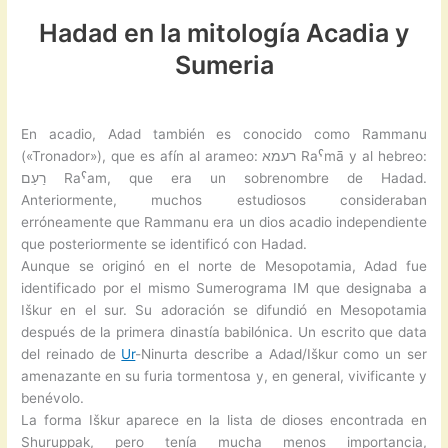
Hadad en la mitología Acadia y
Sumeria
En acadio, Adad también es conocido como Rammanu
(«Tronador»), que es afín al arameo: רעמא Raˁmā y al hebreo:
רַעַם Raˁam, que era un sobrenombre de Hadad.
Anteriormente, muchos estudiosos consideraban
erróneamente que Rammanu era un dios acadio independiente
que posteriormente se identificó con Hadad.
Aunque se originó en el norte de Mesopotamia, Adad fue
identificado por el mismo Sumerograma IM que designaba a
Iškur en el sur. Su adoración se difundió en Mesopotamia
después de la primera dinastía babilónica. Un escrito que data
del reinado de
Ur
-Ninurta describe a Adad/Iškur como un ser
amenazante en su furia tormentosa y, en general, vivificante y
benévolo.
La forma Iškur aparece en la lista de dioses encontrada en
Shuruppak, pero tenía mucha menos importancia,