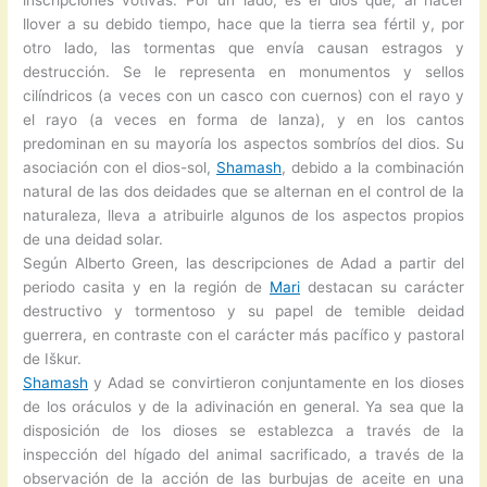
inscripciones votivas. Por un lado, es el dios que, al hacer
llover a su debido tiempo, hace que la tierra sea fértil y, por
otro lado, las tormentas que envía causan estragos y
destrucción. Se le representa en monumentos y sellos
cilíndricos (a veces con un casco con cuernos) con el rayo y
el rayo (a veces en forma de lanza), y en los cantos
predominan en su mayoría los aspectos sombríos del dios. Su
asociación con el dios-sol,
Shamash
, debido a la combinación
natural de las dos deidades que se alternan en el control de la
naturaleza, lleva a atribuirle algunos de los aspectos propios
de una deidad solar.
Según Alberto Green, las descripciones de Adad a partir del
periodo casita y en la región de
Mari
destacan su carácter
destructivo y tormentoso y su papel de temible deidad
guerrera, en contraste con el carácter más pacífico y pastoral
de Iškur.
Shamash
y Adad se convirtieron conjuntamente en los dioses
de los oráculos y de la adivinación en general. Ya sea que la
disposición de los dioses se establezca a través de la
inspección del hígado del animal sacrificado, a través de la
observación de la acción de las burbujas de aceite en una