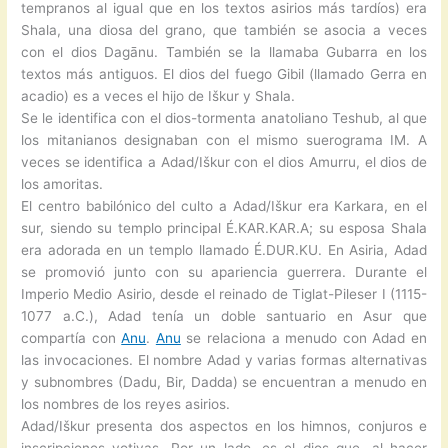
tempranos al igual que en los textos asirios más tardíos) era
Shala, una diosa del grano, que también se asocia a veces
con el dios Dagānu. También se la llamaba Gubarra en los
textos más antiguos. El dios del fuego Gibil (llamado Gerra en
acadio) es a veces el hijo de Iškur y Shala.
Se le identifica con el dios-tormenta anatoliano Teshub, al que
los mitanianos designaban con el mismo suerograma IM. A
veces se identifica a Adad/Iškur con el dios Amurru, el dios de
los amoritas.
El centro babilónico del culto a Adad/Iškur era Karkara, en el
sur, siendo su templo principal É.KAR.KAR.A; su esposa Shala
era adorada en un templo llamado É.DUR.KU. En Asiria, Adad
se promovió junto con su apariencia guerrera. Durante el
Imperio Medio Asirio, desde el reinado de Tiglat-Pileser I (1115-
1077 a.C.), Adad tenía un doble santuario en Asur que
compartía con
Anu
.
Anu
se relaciona a menudo con Adad en
las invocaciones. El nombre Adad y varias formas alternativas
y subnombres (Dadu, Bir, Dadda) se encuentran a menudo en
los nombres de los reyes asirios.
Adad/Iškur presenta dos aspectos en los himnos, conjuros e