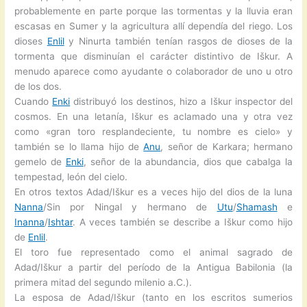
probablemente en parte porque las tormentas y la lluvia eran
escasas en Sumer y la agricultura allí dependía del riego. Los
dioses
Enlil
y Ninurta también tenían rasgos de dioses de la
tormenta que disminuían el carácter distintivo de Iškur. A
menudo aparece como ayudante o colaborador de uno u otro
de los dos.
Cuando
Enki
distribuyó los destinos, hizo a Iškur inspector del
cosmos. En una letanía, Iškur es aclamado una y otra vez
como «gran toro resplandeciente, tu nombre es cielo» y
también se lo llama hijo de
Anu
, señor de Karkara; hermano
gemelo de
Enki
, señor de la abundancia, dios que cabalga la
tempestad, león del cielo.
En otros textos Adad/Iškur es a veces hijo del dios de la luna
Nanna
/Sin por Ningal y hermano de
Utu
/
Shamash
e
Inanna
/
Ishtar
. A veces también se describe a Iškur como hijo
de
Enlil
.
El toro fue representado como el animal sagrado de
Adad/Iškur a partir del período de la Antigua Babilonia (la
primera mitad del segundo milenio a.C.).
La esposa de Adad/Iškur (tanto en los escritos sumerios