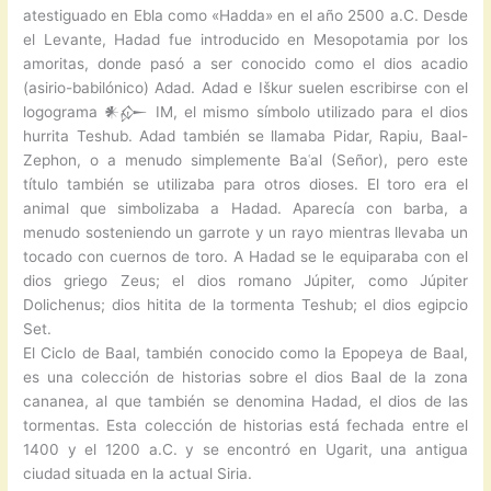
atestiguado en Ebla como «Hadda» en el año 2500 a.C. Desde
el Levante, Hadad fue introducido en Mesopotamia por los
amoritas, donde pasó a ser conocido como el dios acadio
(asirio-babilónico) Adad. Adad e Iškur suelen escribirse con el
logograma 𒀭𒅎 IM, el mismo símbolo utilizado para el dios
hurrita Teshub. Adad también se llamaba Pidar, Rapiu, Baal-
Zephon, o a menudo simplemente Baʿal (Señor), pero este
título también se utilizaba para otros dioses. El toro era el
animal que simbolizaba a Hadad. Aparecía con barba, a
menudo sosteniendo un garrote y un rayo mientras llevaba un
tocado con cuernos de toro. A Hadad se le equiparaba con el
dios griego Zeus; el dios romano Júpiter, como Júpiter
Dolichenus; dios hitita de la tormenta Teshub; el dios egipcio
Set.
El Ciclo de Baal, también conocido como la Epopeya de Baal,
es una colección de historias sobre el dios Baal de la zona
cananea, al que también se denomina Hadad, el dios de las
tormentas. Esta colección de historias está fechada entre el
1400 y el 1200 a.C. y se encontró en Ugarit, una antigua
ciudad situada en la actual Siria.