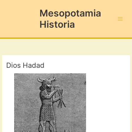
Ir
al
Mesopotamia
contenido
Historia
Main
Men
Dios Hadad