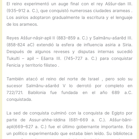
El reino experimentó un auge final con el rey Aššur-dan III.
(935–912 a. C.), que conquistó numerosas ciudades arameas .
Los asirios adoptaron gradualmente la escritura y el lenguaje
de los arameos.
Reyes Aššur-nâṣir-apli II (883–859 a. C.) y Salmānu-ašarēd III.
(858-824 aC) extendió la esfera de influencia asiria a Siria.
Después de algunos reveses y disputas internas sucedió
Tukulti – apil – Ešarra III. (745–727 a. C.) para conquistar
Fenicia y territorio filisteo .
También atacó el reino del norte de Israel , pero solo su
sucesor Salmānu-ašarēd V lo derrotó por completo en
722/721. Babilonia fue fundada en el año 689 a.C.
conquistada.
La sed de conquista culminó con la conquista de Egipto por
parte de Assur-ahhe-iddina (681–669 a. C.). Aššur-bāni-
apli(669–627 a. C.) fue el último gobernante importante. Era
un político experimentado que estaba bien leído. Su biblioteca