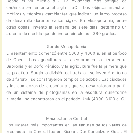
Desde el VII milenio a.C. La evidencia más antigua de
cerámica se remonta al siglo I aC . Los objetos muestran
motivos y técnicas cambiantes que indican un largo proceso
de desarrollo durante varios siglos. En Mesopotamia, entre
otras cosas, inventó la semana de siete días, determinó un
sistema de medida que define un círculo con 360 grados.
Sur de Mesopotamia
El asentamiento comenzó entre 5000 y 4000 a. en el período
de Obed . Los agricultores se asentaron en la tierra entre
Babilonia y el Golfo Pérsico, y la agricultura fue la primera que
se practicó. Surgió la división del trabajo , se inventó el torno
de alfarero , se construyeron templos de adobe . Las ciudades
y los comienzos de la escritura , que se desarrollaron a partir
de un sistema de pictogramas en la escritura cuneiforme
sumeria , se encontraron en el período Uruk (4000-3100 a. C.)
.
Mesopotamia Central
Los lugares más importantes en las llanuras de los valles de
Mesopotamia Central fueron Sippar , Dur-Kurigalzu y Opis . El