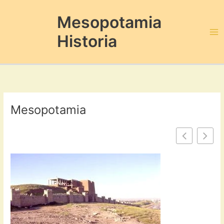
Ir
al
Mesopotamia
contenido
Historia
Ma
Me
Mesopotamia