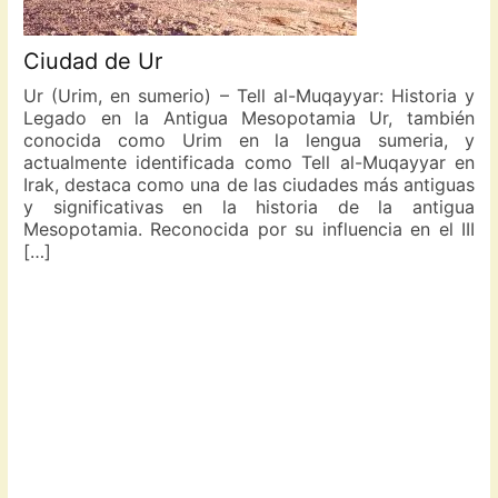
Ciudad de Ur
Ur (Urim, en sumerio) – Tell al-Muqayyar: Historia y
Legado en la Antigua Mesopotamia Ur, también
conocida como Urim en la lengua sumeria, y
actualmente identificada como Tell al-Muqayyar en
Irak, destaca como una de las ciudades más antiguas
Te
y significativas en la historia de la antigua
Mesopotamia. Reconocida por su influencia en el III
La
[…]
le
Me
qu
Ed
XX
li