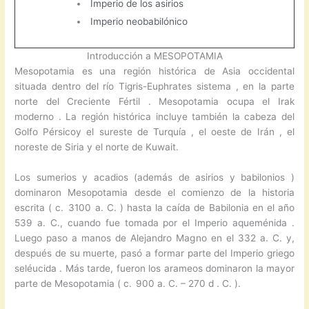
Imperio de los asirios
Imperio neobabilónico
Introducción a MESOPOTAMIA
Mesopotamia es una región histórica de Asia occidental
situada dentro del río Tigris-Euphrates sistema , en la parte
norte del Creciente Fértil . Mesopotamia ocupa el Irak
moderno . La región histórica incluye también la cabeza del
Golfo Pérsicoy el sureste de Turquía , el oeste de Irán , el
noreste de Siria y el norte de Kuwait.
Los sumerios y acadios (además de asirios y babilonios )
dominaron Mesopotamia desde el comienzo de la historia
escrita ( c. 3100 a. C. ) hasta la caída de Babilonia en el año
539 a. C., cuando fue tomada por el Imperio aqueménida .
Luego paso a manos de Alejandro Magno en el 332 a. C. y,
después de su muerte, pasó a formar parte del Imperio griego
seléucida . Más tarde, fueron los arameos dominaron la mayor
parte de Mesopotamia ( c. 900 a. C. – 270 d . C. ).