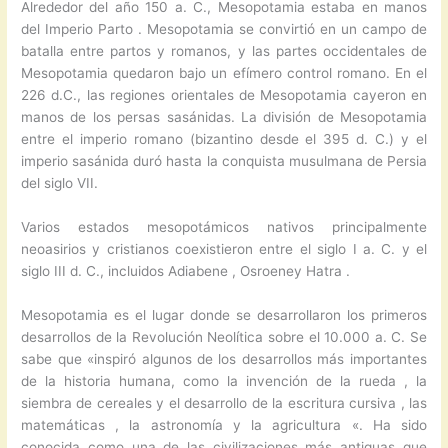
Alrededor del año 150 a. C., Mesopotamia estaba en manos
del Imperio Parto . Mesopotamia se convirtió en un campo de
batalla entre partos y romanos, y las partes occidentales de
Mesopotamia quedaron bajo un efímero control romano. En el
226 d.C., las regiones orientales de Mesopotamia cayeron en
manos de los persas sasánidas. La división de Mesopotamia
entre el imperio romano (bizantino desde el 395 d. C.) y el
imperio sasánida duró hasta la conquista musulmana de Persia
del siglo VII.
Varios estados mesopotámicos nativos principalmente
neoasirios y cristianos coexistieron entre el siglo I a. C. y el
siglo III d. C., incluidos Adiabene , Osroeney Hatra .
Mesopotamia es el lugar donde se desarrollaron los primeros
desarrollos de la Revolución Neolítica sobre el 10.000 a. C. Se
sabe que «inspiró algunos de los desarrollos más importantes
de la historia humana, como la invención de la rueda , la
siembra de cereales y el desarrollo de la escritura cursiva , las
matemáticas , la astronomía y la agricultura «. Ha sido
conocida como una de las civilizaciones más antiguas que