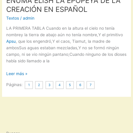
ENUMA ELISH LA EPOPEYA DE LA
CREACIÓN EN ESPAÑOL
Textos
/
admin
LA PRIMERA TABLA Cuando en la altura el cielo no tenía
nombrey la tierra de abajo aún no tenía nombre,Y el primitivo
Apsu
, que los engendró,Y el caos, Tiamut, la madre de
ambosSus aguas estaban mezcladas,Y no se formó ningún
campo, ni se vio ningún pantano;Cuando ninguno de los dioses
había sido llamado a la
ENUMA
Leer más »
ELISH
Páginas:
1
2
3
4
5
6
7
LA
EPOPEYA
DE
LA
CREACIÓN
EN
ESPAÑOL