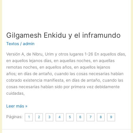
Gilgamesh Enkidu y el inframundo
Textos
/
admin
Versión A, de Nibru, Urim y otros lugares 1-26 En aquellos días,
en aquellos lejanos días, en aquellas noches, en aquellas
remotas noches, en aquellos años, en aquellos lejanos
años; en días de antaño, cuando las cosas necesarias habían
cobrado existencia manifiesta, en días de antaño, cuando las
cosas necesarias habían sido por primera vez debidamente
cuidadas,
Gilgamesh
Leer más »
Enkidu
Páginas:
1
2
3
4
5
6
7
8
9
y
el
inframundo