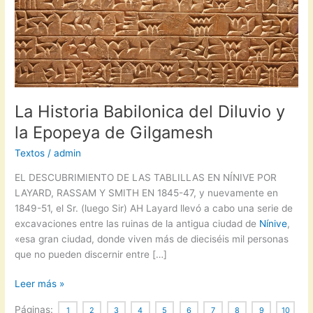
La Historia Babilonica del Diluvio y
la Epopeya de Gilgamesh
Textos
/
admin
EL DESCUBRIMIENTO DE LAS TABLILLAS EN NÍNIVE POR
LAYARD, RASSAM Y SMITH EN 1845-47, y nuevamente en
1849-51, el Sr. (luego Sir) AH Layard llevó a cabo una serie de
excavaciones entre las ruinas de la antigua ciudad de
Nínive
,
«esa gran ciudad, donde viven más de dieciséis mil personas
que no pueden discernir entre […]
La
Leer más »
Historia
Páginas:
1
2
3
4
5
6
7
8
9
10