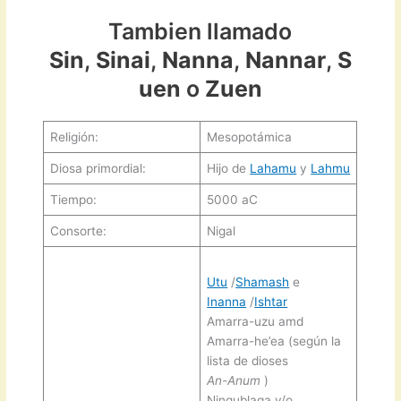
Tambien llamado
Sin
,
Sinai
,
Nanna
,
Nannar
,
S
uen
o
Zuen
Religión:
Mesopotámica
Diosa primordial:
Hijo de
Lahamu
y
Lahmu
Tiempo:
5000 aC
Consorte:
Nigal
Utu
/
Shamash
e
Inanna
/
Ishtar
Amarra-uzu amd
Amarra-he’ea (según la
lista de dioses
An-Anum
)
Ningublaga y/o