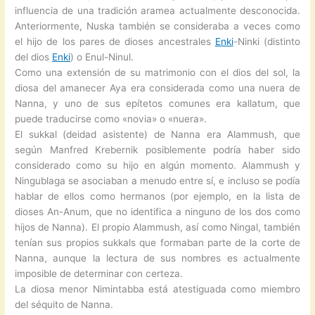
influencia de una tradición aramea actualmente desconocida.
Anteriormente, Nuska también se consideraba a veces como
el hijo de los pares de dioses ancestrales
Enki
-Ninki (distinto
del dios
Enki
) o Enul-Ninul.
Como una extensión de su matrimonio con el dios del sol, la
diosa del amanecer Aya era considerada como una nuera de
Nanna, y uno de sus epítetos comunes era kallatum, que
puede traducirse como «novia» o «nuera».
El sukkal (deidad asistente) de Nanna era Alammush, que
según Manfred Krebernik posiblemente podría haber sido
considerado como su hijo en algún momento. Alammush y
Ningublaga se asociaban a menudo entre sí, e incluso se podía
hablar de ellos como hermanos (por ejemplo, en la lista de
dioses An-Anum, que no identifica a ninguno de los dos como
hijos de Nanna). El propio Alammush, así como Ningal, también
tenían sus propios sukkals que formaban parte de la corte de
Nanna, aunque la lectura de sus nombres es actualmente
imposible de determinar con certeza.
La diosa menor Nimintabba está atestiguada como miembro
del séquito de Nanna.