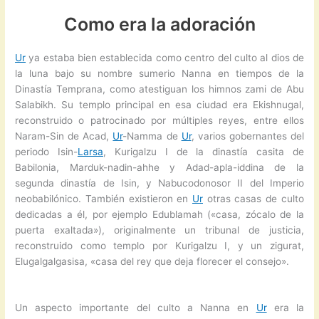
Como era la adoración
Ur
ya estaba bien establecida como centro del culto al dios de
la luna bajo su nombre sumerio Nanna en tiempos de la
Dinastía Temprana, como atestiguan los himnos zami de Abu
Salabikh. Su templo principal en esa ciudad era Ekishnugal,
reconstruido o patrocinado por múltiples reyes, entre ellos
Naram-Sin de Acad,
Ur
-Namma de
Ur
, varios gobernantes del
periodo Isin-
Larsa
, Kurigalzu I de la dinastía casita de
Babilonia, Marduk-nadin-ahhe y Adad-apla-iddina de la
segunda dinastía de Isin, y Nabucodonosor II del Imperio
neobabilónico. También existieron en
Ur
otras casas de culto
dedicadas a él, por ejemplo Edublamah («casa, zócalo de la
puerta exaltada»), originalmente un tribunal de justicia,
reconstruido como templo por Kurigalzu I, y un zigurat,
Elugalgalgasisa, «casa del rey que deja florecer el consejo».
Un aspecto importante del culto a Nanna en
Ur
era la