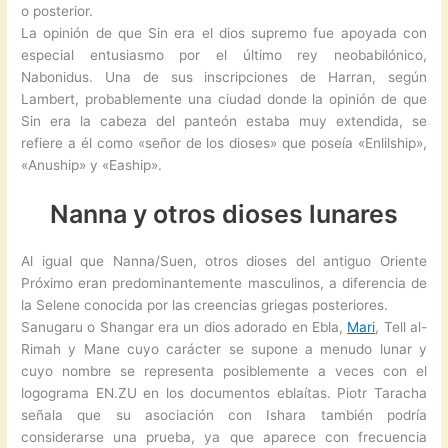
o posterior.
La opinión de que Sin era el dios supremo fue apoyada con
especial entusiasmo por el último rey neobabilónico,
Nabonidus. Una de sus inscripciones de Harran, según
Lambert, probablemente una ciudad donde la opinión de que
Sin era la cabeza del panteón estaba muy extendida, se
refiere a él como «señor de los dioses» que poseía «Enlilship»,
«Anuship» y «Eaship».
Nanna y otros dioses lunares
Al igual que Nanna/Suen, otros dioses del antiguo Oriente
Próximo eran predominantemente masculinos, a diferencia de
la Selene conocida por las creencias griegas posteriores.
Sanugaru o Shangar era un dios adorado en Ebla,
Mari
, Tell al-
Rimah y Mane cuyo carácter se supone a menudo lunar y
cuyo nombre se representa posiblemente a veces con el
logograma EN.ZU en los documentos eblaítas. Piotr Taracha
señala que su asociación con Ishara también podría
considerarse una prueba, ya que aparece con frecuencia