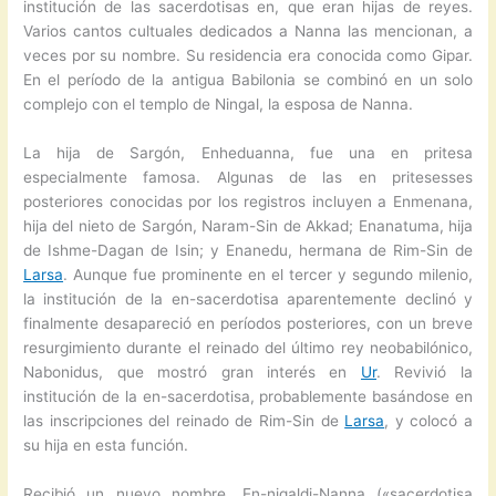
institución de las sacerdotisas en, que eran hijas de reyes.
Varios cantos cultuales dedicados a Nanna las mencionan, a
veces por su nombre. Su residencia era conocida como Gipar.
En el período de la antigua Babilonia se combinó en un solo
complejo con el templo de Ningal, la esposa de Nanna.
La hija de Sargón, Enheduanna, fue una en pritesa
especialmente famosa. Algunas de las en pritesesses
posteriores conocidas por los registros incluyen a Enmenana,
hija del nieto de Sargón, Naram-Sin de Akkad; Enanatuma, hija
de Ishme-Dagan de Isin; y Enanedu, hermana de Rim-Sin de
Larsa
. Aunque fue prominente en el tercer y segundo milenio,
la institución de la en-sacerdotisa aparentemente declinó y
finalmente desapareció en períodos posteriores, con un breve
resurgimiento durante el reinado del último rey neobabilónico,
Nabonidus, que mostró gran interés en
Ur
. Revivió la
institución de la en-sacerdotisa, probablemente basándose en
las inscripciones del reinado de Rim-Sin de
Larsa
, y colocó a
su hija en esta función.
Recibió un nuevo nombre, En-nigaldi-Nanna («sacerdotisa