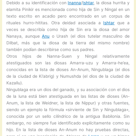
Debido a su identificación con
Inanna
/
Ishtar
, la diosa hurrita y
elamita Pinikir es mencionada como hija de Sin y Ningal en un
texto escrito en acadio pero encontrado en un corpus de
rituales hurro-hititas. Otra deidad asociada a
Ishtar
que a
veces se describía como hija de Sin era la diosa del amor
Nanaya, aunque
Anu
o Urash (el dios tutelar masculino de
Dilbat, más que la diosa de la tierra del mismo nombre)
también podían describirse como sus padres.
Otros hijos de Nanna-Suen y Ningal relativamente
atestiguados son las diosas Amarra-uzu y Amarra-he’ea,
conocidas en la lista de dioses An-Anum, Ningublaga (el dios
de la ciudad de Ki’abrig) y Numushda (el dios de la ciudad de
Kazallu).
Ningublaga era un dios del ganado, y su asociación con el dios
de la luna está bien atestiguada en las listas de dioses (An-
Anum, la lista de Weidner, la lista de Nippur) y otras fuentes,
siendo un ejemplo la fórmula «sirviente de Sin y Ningublaga»,
conocida por un sello cilíndrico de la antigua Babilonia. Sin
embargo, no siempre fue identificado explícitamente como su
hijo. En la lista de dioses An-Anum no hay pruebas directas,