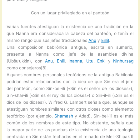
Con un lugar privilegiado en el panteón
Varias fuentes atestiguan la existencia de una tradición en la
que Nanna era considerada la cabeza del panteón, o tenía el
mismo rango que sus jefes tradicionales
Anu
y
Enlil
.
Una composición babilónica antigua, escrita en sumerio,
presenta a Nanna como jefe de la asamblea divina
(Ubšu’ukkin), con
Anu
,
Enlil
,
Inanna
,
Utu
,
Enki
y
Ninhursag
como consejeros[8].
Algunos nombres personales teofóricos de la antigua Babilonia
podrían estar relacionados con la idea de que Sin era el jefe
del panteón, como Sin-bel-ili («Sin es el señor de los dioses»),
Sin-shar-ili («Sin es el rey de los dioses») o Sin-il-ili («Sin es el
dios de los dioses»). Wilfred G. Lambert señala que, aunque se
atestiguan nombres similares con otros dioses como elemento
teofórico (por ejemplo,
Shamash
y Adad), Sin-bel-ili es el más
común de los nombres de este tipo. No obstante, señala que
la mayor parte de las pruebas de la existencia de una teología
centrada en Sin están fechadas en el reinado de Meli-Shipak II