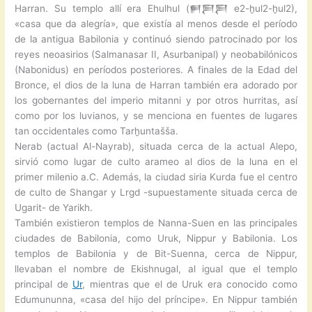
Harran. Su templo allí era Ehulhul (𒂍𒄾𒄾 e2-ḫul2-ḫul2),
«casa que da alegría», que existía al menos desde el período
de la antigua Babilonia y continuó siendo patrocinado por los
reyes neoasirios (Salmanasar II, Asurbanipal) y neobabilónicos
(Nabonidus) en períodos posteriores. A finales de la Edad del
Bronce, el dios de la luna de Harran también era adorado por
los gobernantes del imperio mitanni y por otros hurritas, así
como por los luvianos, y se menciona en fuentes de lugares
tan occidentales como Tarḫuntašša.
Nerab (actual Al-Nayrab), situada cerca de la actual Alepo,
sirvió como lugar de culto arameo al dios de la luna en el
primer milenio a.C. Además, la ciudad siria Kurda fue el centro
de culto de Shangar y Lrgd -supuestamente situada cerca de
Ugarit- de Yarikh.
También existieron templos de Nanna-Suen en las principales
ciudades de Babilonia, como Uruk, Nippur y Babilonia. Los
templos de Babilonia y de Bit-Suenna, cerca de Nippur,
llevaban el nombre de Ekishnugal, al igual que el templo
principal de
Ur
, mientras que el de Uruk era conocido como
Edumununna, «casa del hijo del príncipe». En Nippur también