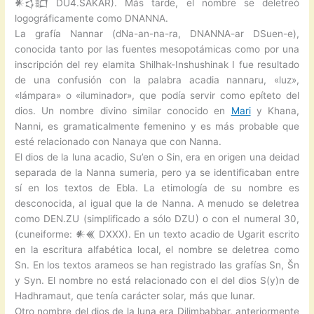
𒀭𒌓𒊬 DU4.SAKAR). Más tarde, el nombre se deletreó
logográficamente como DNANNA.
La grafía Nannar (dNa-an-na-ra, DNANNA-ar DSuen-e),
conocida tanto por las fuentes mesopotámicas como por una
inscripción del rey elamita Shilhak-Inshushinak I fue resultado
de una confusión con la palabra acadia nannaru, «luz»,
«lámpara» o «iluminador», que podía servir como epíteto del
dios. Un nombre divino similar conocido en
Mari
y Khana,
Nanni, es gramaticalmente femenino y es más probable que
esté relacionado con Nanaya que con Nanna.
El dios de la luna acadio, Su’en o Sin, era en origen una deidad
separada de la Nanna sumeria, pero ya se identificaban entre
sí en los textos de Ebla. La etimología de su nombre es
desconocida, al igual que la de Nanna. A menudo se deletrea
como DEN.ZU (simplificado a sólo DZU) o con el numeral 30,
(cuneiforme: 𒀭𒌍 DXXX). En un texto acadio de Ugarit escrito
en la escritura alfabética local, el nombre se deletrea como
Sn. En los textos arameos se han registrado las grafías Sn, Šn
y Syn. El nombre no está relacionado con el del dios S(y)n de
Hadhramaut, que tenía carácter solar, más que lunar.
Otro nombre del dios de la luna era Dilimbabbar, anteriormente