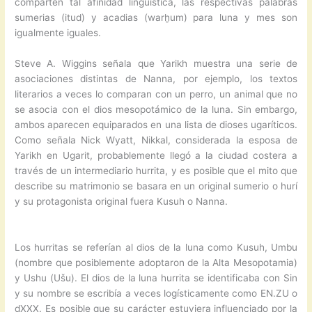
comparten tal afinidad lingüística, las respectivas palabras
sumerias (itud) y acadias (warḫum) para luna y mes son
igualmente iguales.
Steve A. Wiggins señala que Yarikh muestra una serie de
asociaciones distintas de Nanna, por ejemplo, los textos
literarios a veces lo comparan con un perro, un animal que no
se asocia con el dios mesopotámico de la luna. Sin embargo,
ambos aparecen equiparados en una lista de dioses ugaríticos.
Como señala Nick Wyatt, Nikkal, considerada la esposa de
Yarikh en Ugarit, probablemente llegó a la ciudad costera a
través de un intermediario hurrita, y es posible que el mito que
describe su matrimonio se basara en un original sumerio o hurí
y su protagonista original fuera Kusuh o Nanna.
Los hurritas se referían al dios de la luna como Kusuh, Umbu
(nombre que posiblemente adoptaron de la Alta Mesopotamia)
y Ushu (Ušu). El dios de la luna hurrita se identificaba con Sin
y su nombre se escribía a veces logísticamente como EN.ZU o
dXXX. Es posible que su carácter estuviera influenciado por la