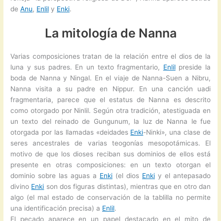
de
Anu
,
Enlil
y
Enki
.
La mitología de Nanna
Varias composiciones tratan de la relación entre el dios de la
luna y sus padres. En un texto fragmentario,
Enlil
preside la
boda de Nanna y Ningal. En el viaje de Nanna-Suen a Nibru,
Nanna visita a su padre en Nippur. En una canción uadi
fragmentaria, parece que el estatus de Nanna es descrito
como otorgado por Ninlil. Según otra tradición, atestiguada en
un texto del reinado de Gungunum, la luz de Nanna le fue
otorgada por las llamadas «deidades
Enki
-Ninki», una clase de
seres ancestrales de varias teogonías mesopotámicas. El
motivo de que los dioses reciban sus dominios de ellos está
presente en otras composiciones: en un texto otorgan el
dominio sobre las aguas a
Enki
(el dios
Enki
y el antepasado
divino
Enki
son dos figuras distintas), mientras que en otro dan
algo (el mal estado de conservación de la tablilla no permite
una identificación precisa) a
Enlil
.
El pecado aparece en un papel destacado en el mito de