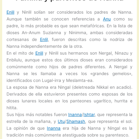
Enlil
y Ninlil solían ser considerados los padres de Nanna.
Aunque también se conocen referencias a
Anu
como su
padre, lo más probable es que sean metafóricas. En la lista de
dioses An-Anum Suzianna y Ninimma, ambas consideradas
cortesanas de
Enlil
, fueron descritas como la nodriza de
Nanna independientemente de la otra.
En el mito de
Enlil
y Ninlil sus hermanos son Nergal, Ninazu y
Enbilulu, aunque estos dos últimos dioses eran considerados
comúnmente como hijos de padres diferentes. A Nergal y
Nanna se les llamaba a veces los «grandes gemelos»,
identificados con Lugal-irra y Meslamta-ea.
La esposa de Nanna era Ningal (deletreada Nikkal en acadio).
Derivados de ella estuvieron presentes como esposas de los
dioses lunares locales en los panteones ugarítico, hurrita e
hitita.
Sus hijos más notables fueron
Inanna
/
Ishtar
, que representa la
estrella de la mañana, y
Utu
/
Shamash
, que representa el sol.
La opinión de que
Inanna
era hija de Nanna y Ningal es la
tradición más comúnmente atestiguada sobre su parentesco.