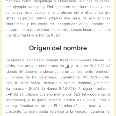
menores como Ningublaga y Numushda. Algunas deidades,
por ejemplo Nanaya y Pinikir, fueron consideradas a veces
como sus hijos debido al sincretismo entre ellos y su hija
Ishtar
. El propio Nanna adquirió una serie de asociaciones
sincréticas, y las escrituras logográficas de su nombre se
utilizaron para representar las de otros dioses lunares, como el
ugarítico Yarikh o el hurrita Kusuh.
Origen del nombre
Se ignora el significado original del término sumerio Nanna. La
grafía más antigua encontrada en
Ur
y Uruk es DLAK-32.NA
(donde NA debe entenderse como un complemento fonético).
El nombre de
Ur
, deletreado (cuneiforme: 𒋀𒀕𒆠) LAK-
32.UNUGKI=URIM2KI, deriva a su vez del teónimo, y significa
«la morada (UNUG) de Nanna (LAK-32)». El signo preclásico
LAK-32 se colapsa posteriormente con ŠEŠ (el ideograma de
«hermano»), y la grafía sumeria clásica es DŠEŠ.KI, con la
lectura fonética na-an-na. El término técnico para la luna
creciente también podía referirse a la deidad, (cuneiforme: