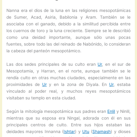
Nanna era el dios de la luna en las religiones mesopotámicas
de Sumer, Acad, Asiria, Babilonia y Aram. También se le
asociaba con el ganado, debido a la similitud percibida entre
los cuernos de toro y la luna creciente. Siempre se le describió
como una deidad importante, aunque sólo unas pocas
fuentes, sobre todo las del reinado de Nabónido, lo consideran
la cabeza del panteón mesopotámico.
Las dos sedes principales de su culto eran
Ur
, en el sur de
Mesopotamia, y Harran, en el norte, aunque también se le
rendía culto en otras muchas ciudades, especialmente en las
proximidades de
Ur
y en la zona de Diyala. En
Ur
, estaba
vinculado al poder real, y muchos reyes mesopotámicos
visitaban su templo en esta ciudad.
Según la mitología mesopotámica sus padres eran
Enlil
y Ninlil,
mientras que su esposa era Ningal, adorada con él en sus
principales centros de culto. Entre sus hijos estaban las
deidades mayores Innanna (
Ishtar
) y
Utu
(
Shamash
) y dioses