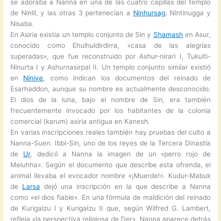
se adoraba a Nanna en una de las cuatro capillas del templo
de Ninlil, y las otras 3 pertenecían a
Ninhursag
, Nintinugga y
Nisaba.
En Asiria existía un templo conjunto de Sin y
Shamash
en Asur,
conocido como Ehulhuldirdirra, «casa de las alegrías
superadas», que fue reconstruido por Ashur-nirari I, Tukulti-
Ninurta I y Ashurnasirpal II. Un templo conjunto similar existió
en
Nínive
, como indican los documentos del reinado de
Esarhaddon, aunque su nombre es actualmente desconocido.
El dios de la luna, bajo el nombre de Sin, era también
frecuentemente invocado por los habitantes de la colonia
comercial (karum) asiria antigua en Kanesh.
En varias inscripciones reales también hay pruebas del culto a
Nanna-Suen. Ibbi-Sin, uno de los reyes de la Tercera Dinastía
de
Ur
, dedicó a Nanna la imagen de un «perro rojo de
Meluhha». Según el documento que describe esta ofrenda, el
animal llevaba el evocador nombre «¡Muerde!». Kudur-Mabuk
de
Larsa
dejó una inscripción en la que describe a Nanna
como «el dios fiable». En una fórmula de maldición del reinado
de Kurigalzu I y Kurigalzu II que, según Wilfred G. Lambert,
refleja «la perspectiva religiosa de Der», Nanna aparece detrás