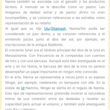
Nanna también se asociaba con el ganado y los productos
lácteos. A menudo se le describe como un pastor. Las
imágenes de deidad astral y de pastor divino no eran
incompatibles, y se conocen referencias a las estrellas como
representación de su rebaño.
Al igual que su hijo
Utu
/
Shamash
, Nanna/Sin podía ser
considerado un juez divino, y se conocen referencias a él
emitiendo juicios junto al dios del sol, por ejemplo, en
inscripciones de la antigua Babilonia.
El creciente lunar era el símbolo principal del dios de la luna en
Mesopotamia. Con frecuencia se le comparaba con cuernos
de toro y con una barcaza. Aunque está bien atestiguada en el
arte y en los textos, la barcaza del dios de la luna no parece
desempeñar un papel importante en ningún mito conocido.
En el arte, Nanna se representaba a veces junto a su esposa
Ningal, por ejemplo, celebrando un banquete con ella. En la
estela de
Ur
-Nammu, Ningal se sienta en el regazo de Nanna.
Este tipo de representaciones pretendía mostrar la naturaleza
íntima de una conexión entre las deidades y resaltar su
capacidad para actuar al unísono, y también está atestiguado
para Bau y Ningirsu.