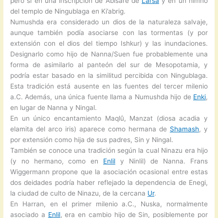
pero sí en una inscripción de Abisare de
Larsa
y en un himno
del templo de Ningublaga en Ki’abrig.
Numushda era considerado un dios de la naturaleza salvaje,
aunque también podía asociarse con las tormentas (y por
extensión con el dios del tiempo Ishkur) y las inundaciones.
Designarlo como hijo de Nanna/Suen fue probablemente una
forma de asimilarlo al panteón del sur de Mesopotamia, y
podría estar basado en la similitud percibida con Ningublaga.
Esta tradición está ausente en las fuentes del tercer milenio
a.C. Además, una única fuente llama a Numushda hijo de
Enki
,
en lugar de Nanna y Ningal.
En un único encantamiento Maqlû, Manzat (diosa acadia y
elamita del arco iris) aparece como hermana de
Shamash
, y
por extensión como hija de sus padres, Sin y Ningal.
También se conoce una tradición según la cual Ninazu era hijo
(y no hermano, como en
Enlil
y Ninlil) de Nanna. Frans
Wiggermann propone que la asociación ocasional entre estas
dos deidades podría haber reflejado la dependencia de Enegi,
la ciudad de culto de Ninazu, de la cercana
Ur
.
En Harran, en el primer milenio a.C., Nuska, normalmente
asociado a
Enlil
, era en cambio hijo de Sin, posiblemente por