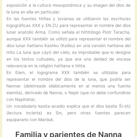
exposición a la cultura mesopotámica y su imagen del dios de
la luna en ella en particular.
En las fuentes hititas y luvianas se utilizaron las escrituras
logográficas XXX y EN.ZU para representar el nombre del dios
lunar anatolio Arma. Como señala el hittitólogo Piotr Taracha,
aunque XXX también se utilizó para representar el nombre del
dios lunar hattiano Kashku (Kašku) en una versión hattiana del
mito La luna que cayó del cielo, es improbable que lo designe
en los textos cultuales, ya que era una deidad de escasa
relevancia en la religión hattiana e hitita.
En Elam, el logograma XXX también se utilizaba para
representar el nombre del dios de la luna, que podría ser
Nannar (deletreado silábicamente en al menos una fuente
elamita), derivado de Nanna, o Napir (que no debe confundirse
con Napirisha).
Un vocabulario kasita-acadio explica que el dios kasita Ši-ḪU
(lectura incierta) es Sin, pero otras fuentes parecen
equipararlo con Marduk.
Familia y parientes de Nanna