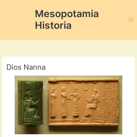
Ir
al
Mesopotamia
contenido
Historia
Ma
Me
Dios Nanna