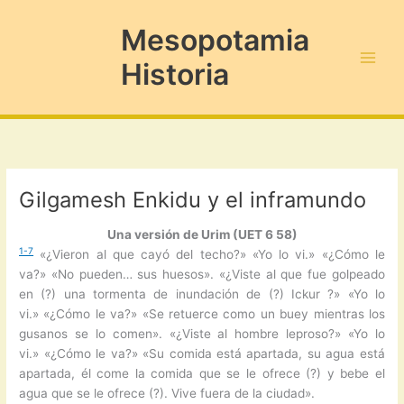
Ir
al
Mesopotamia
contenido
Historia
Main
Men
Gilgamesh Enkidu y el inframundo
Una versión de Urim (UET 6 58)
1-7
«¿Vieron al que cayó del techo?» «Yo lo vi.» «¿Cómo le
va?» «No pueden… sus huesos». «¿Viste al que fue golpeado
en (?) una tormenta de inundación de (?) Ickur ?» «Yo lo
vi.» «¿Cómo le va?» «Se retuerce como un buey mientras los
gusanos se lo comen». «¿Viste al hombre leproso?» «Yo lo
vi.» «¿Cómo le va?» «Su comida está apartada, su agua está
apartada, él come la comida que se le ofrece (?) y bebe el
agua que se le ofrece (?). Vive fuera de la ciudad».