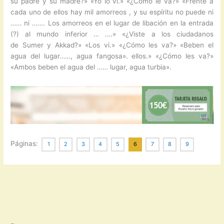
su padre y su madre?» «Yo lo vi.» «¿Cómo le va?» «Frente a
cada uno de ellos hay mil amorreos , y su espíritu no puede ni
…… ni ……. Los amorreos en el lugar de libación en la entrada
(?) al mundo inferior … ….» «¿Viste a los ciudadanos
de Sumer y Akkad?» «Los vi.» «¿Cómo les va?» «Beben el
agua del lugar……, agua fangosa». ellos.» «¿Cómo les va?»
«Ambos beben el agua del …… lugar, agua turbia».
Páginas:
1
2
3
4
5
6
7
8
9