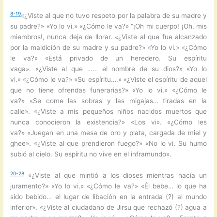
8-19
«¿Viste al que no tuvo respeto por la palabra de su madre y
su padre?» «Yo lo vi.» «¿Cómo le va?» “¡Oh mi cuerpo! ¡Oh, mis
miembros!, nunca deja de llorar. «¿Viste al que fue alcanzado
por la maldición de su madre y su padre?» «Yo lo vi.» «¿Cómo
le va?» «Está privado de un heredero. Su espíritu
vaga». «¿Viste al que …… el nombre de su dios?» «Yo lo
vi.» «¿Cómo le va?» «Su espíritu….» «¿Viste el espíritu de aquel
que no tiene ofrendas funerarias?» «Yo lo vi.» «¿Cómo le
va?» «Se come las sobras y las migajas… tiradas en la
calle». «¿Viste a mis pequeños niños nacidos muertos que
nunca conocieron la existencia?» «Los vi». «¿Cómo les
va?» «Juegan en una mesa de oro y plata, cargada de miel y
ghee». «¿Viste al que prendieron fuego?» «No lo vi. Su humo
subió al cielo. Su espíritu no vive en el inframundo».
20-28
«¿Viste al que mintió a los dioses mientras hacía un
juramento?» «Yo lo vi.» «¿Cómo le va?» «Él bebe… lo que ha
sido bebido… el lugar de libación en la entrada (?) al mundo
inferior». «¿Viste al ciudadano de Jirsu que rechazó (?) agua a