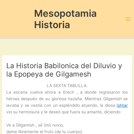
Ir
al
Mesopotamia
contenido
Historia
Ma
Me
La Historia Babilonica del Diluvio y
la Epopeya de Gilgamesh
LA SEXTA TABLILLA.
La escena vuelve ahora a Erech , a donde regresaron los
héroes después de su gloriosa hazaña. Mientras Gilgamish se
lavaba y se vestía con un espléndido atuendo, la diosa
Ishtar
vio su hermosura y le deseó que fuera su amante, diciendo:
Ve a Gilgamish , sé (mi) novio,
dame libremente el fruto (de tu cuerpo).