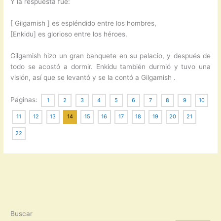
Y la respuesta fue:
[ Gilgamish ] es espléndido entre los hombres,
[Enkidu] es glorioso entre los héroes.
Gilgamish hizo un gran banquete en su palacio, y después de
todo se acostó a dormir. Enkidu también durmió y tuvo una
visión, así que se levantó y se la contó a Gilgamish .
Páginas:
1
2
3
4
5
6
7
8
9
10
11
12
13
14
15
16
17
18
19
20
21
22
Buscar