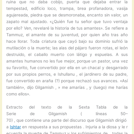
ruina que no daba cobijo, puerta que dejaba entrar la
tempestad, edificio loco, trampa, brea profanadora, vasija
agujereada, piedra que se desmoronaba, encanto sin valor, un
zapato mal ajustado. «¿Quién fue tu señor que tuvo ventaja
por ello? Ven, revelaré la historia de tus amantes». Se refiere a
Tammuz, el amante de su juventud, por quien año tras año
hace llorar. Toda criatura que cayó bajo su dominio sufrió la
mutilación o la muerte; las alas del pájaro fueron rotas, el león
destruido, el caballo muerto con látigo y espuelas. A sus
amantes humanos no les fue mejor, porque un pastor, una vez
su favorito, fue convertido por ella en un chacal y desgarrado
por sus propios perros, e Ishullanu , el jardinero de su padre,
fue convertido en araña (?) porque rechazó sus avances. «Así
también», dijo Gilgamish , » me amarías , y (luego) me harías
como ellos».
Extracto del texto de la Sexta Tabla de la
Serie de Gilgamish ( líneas 50–
70) , que contiene una parte del discurso que Gilgamish dirigió
a
Ishtar
en respuesta a sus propuestas . Injuria a la diosa y le r
ecuerda la muerte de Tammuz y los sufrimientos de _ todas la