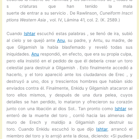
s criaturas que han tenido la mala
suerte de entrar a su servicio . De Rawlinson,
Cuneiform
Inscri
ptions
Western Asia
, vol. IV, Lámina 41, col. 2. (K. 2589.)
Cuando
Ishtar
escuchó estas palabras , se llenó de ira, subió
al cielo y se quejó ante
Anu
, su padre, y Antu, su madre, de
que Gilgamish la había blasfemado y reveló todas sus
iniquidades.
Anu
respondió, en efecto, que era su propia culpa,
pero ella insistió en el pedido de que él debería crear un toro
celestial para destruir a Gilgamish . Esto finalmente accedió a
hacerlo, y el toro apareció ante los ciudadanos de Erec , y
destruyó a uno, dos y trescientos hombres que habían sido
enviados contra él. Finalmente, Enkidu y Gilgamish atacaron al
toro ellos mismos, y después de una dura pelea, cuyos
detalles se han perdido, lo mataron y ofrecieron su corazón
junto con una libación al dios Sol.. Tan pronto como
Ishtar
se
enteró de la muerte del toro , corrió hacia las almenas del
muro de Erech y maldijo a Gilgamish por destruir su
toro. Cuando Enkidu escuchó lo que dijo
Ishtar
, arrancó el
miembro del toro y lo arrojó ante la diosa, diciendo: «Si pudiera